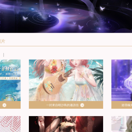
圖片
！
一封來自晴沙島的邀請信
迷境極