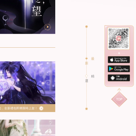
最
新
精
選
光，全新禮包即將限時上架！