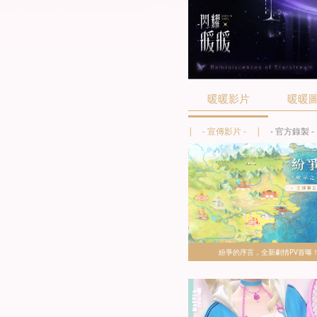
暖暖影片
暖暖
- 宣傳影片 -
- 官方錄製 -
紛爭的序言，全新劇情PV首曝